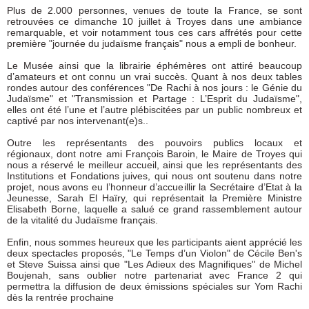
Plus de 2.000 personnes, venues de toute la France, se sont
retrouvées ce dimanche 10 juillet à Troyes dans une ambiance
remarquable, et voir notamment tous ces cars affrétés pour cette
première "journée du judaïsme français" nous a empli de bonheur.
Le Musée ainsi que la librairie éphémères ont attiré beaucoup
d’amateurs et ont connu un vrai succès. Quant à nos deux tables
rondes autour des conférences "De Rachi à nos jours : le Génie du
Judaïsme" et "Transmission et Partage : L’Esprit du Judaïsme",
elles ont été l’une et l’autre plébiscitées par un public nombreux et
captivé par nos intervenant(e)s..
Outre les représentants des pouvoirs publics locaux et
régionaux, dont notre ami François Baroin, le Maire de Troyes qui
nous a réservé le meilleur accueil, ainsi que les représentants des
Institutions et Fondations juives, qui nous ont soutenu dans notre
projet, nous avons eu l’honneur d’accueillir la Secrétaire d’Etat à la
Jeunesse, Sarah El Haïry, qui représentait la Première Ministre
Elisabeth Borne, laquelle a salué ce grand rassemblement autour
de la vitalité du Judaïsme français.
Enfin, nous sommes heureux que les participants aient apprécié les
deux spectacles proposés, "Le Temps d’un Violon" de Cécile Ben's
et Steve Suissa ainsi que "Les Adieux des Magnifiques" de Michel
Boujenah, sans oublier notre partenariat avec France 2 qui
permettra la diffusion de deux émissions spéciales sur Yom Rachi
dès la rentrée prochaine